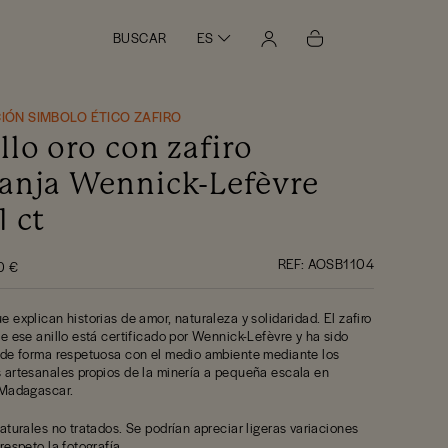
BUSCAR
ES
IÓN SIMBOLO ÉTICO ZAFIRO
llo oro con zafiro
anja Wennick-Lefèvre
1 ct
REF:
AOSB1104
0 €
e explican historias de amor, naturaleza y solidaridad. El zafiro
de ese anillo está certificado por Wennick-Lefèvre y ha sido
 de forma respetuosa con el medio ambiente mediante los
 artesanales propios de la minería a pequeña escala en
 Madagascar.
naturales no tratados. Se podrían apreciar ligeras variaciones
respeto la fotografía.