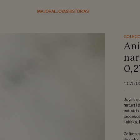
MAJORAL
JOYAS
HISTORIAS
COLECC
Ani
nar
0,2
1.075,0
Joyas qu
natural 
extraído
procesos
Ilakaka,
Zafiros 
de color 