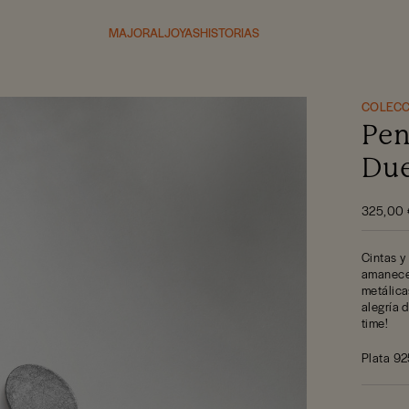
MAJORAL
JOYAS
HISTORIAS
COLECC
Pen
Du
325,00 
Cintas y
amanecer
metálicas
alegría d
time!
Plata 92