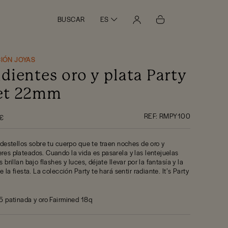
BUSCAR
ES
IÓN JOYAS
dientes oro y plata Party
et 22mm
REF:
RMPY100
€
 destellos sobre tu cuerpo que te traen noches de oro y
es plateados. Cuando la vida es pasarela y las lentejuelas
 brillan bajo flashes y luces, déjate llevar por la fantasía y la
e la fiesta. La colección Party te hará sentir radiante. It’s Party
5 patinada y oro Fairmined 18q