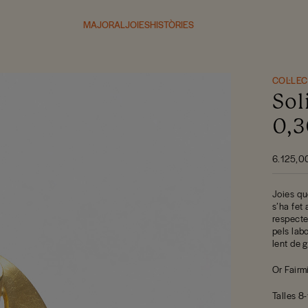
MAJORAL
JOIES
HISTÒRIES
COL·LE
Sol
0,3
6.125,0
Joies qu
s’ha fet
respecte
pels labo
lent de 
Or Fairmi
Talles 8