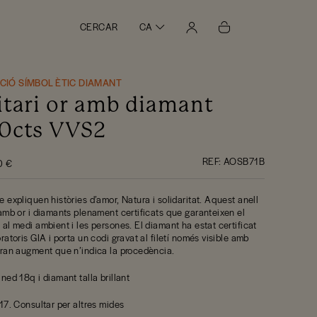
CERCAR
CA
CCIÓ SÍMBOL ÈTIC DIAMANT
itari or amb diamant
0cts VVS2
REF:
AOSB71B
0 €
e expliquen històries d’amor, Natura i solidaritat. Aquest anell
 amb or i diamants plenament certificats que garanteixen el
 al medi ambient i les persones. El diamant ha estat certificat
ratoris GIA i porta un codi gravat al filetí només visible amb
gran augment que n’indica la procedència.
ned 18q i diamant talla brillant
-17. Consultar per altres mides