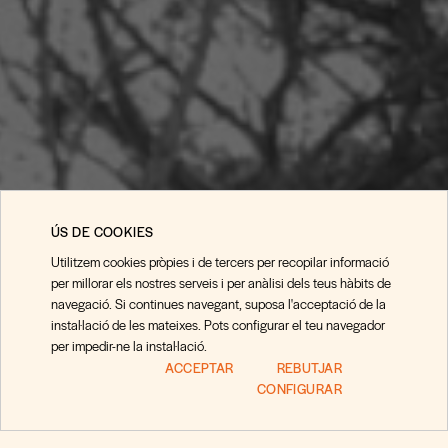
ÚS DE COOKIES
Utilitzem cookies pròpies i de tercers per recopilar informació
per millorar els nostres serveis i per anàlisi dels teus hàbits de
Estigues al dia
navegació. Si continues navegant, suposa l'acceptació de la
instal·lació de les mateixes. Pots configurar el teu navegador
amb la nostra
per impedir-ne la instal·lació.
newsletter.
ACCEPTAR
REBUTJAR
CONFIGURAR
Preguntas