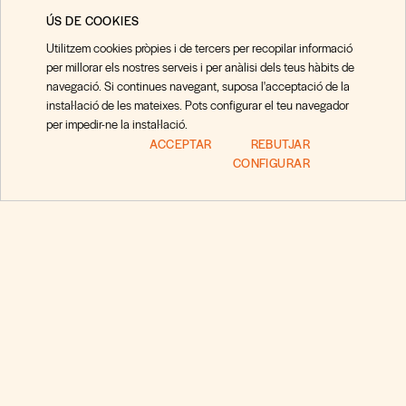
ÚS DE COOKIES
Utilitzem cookies pròpies i de tercers per recopilar informació
per millorar els nostres serveis i per anàlisi dels teus hàbits de
navegació. Si continues navegant, suposa l'acceptació de la
instal·lació de les mateixes. Pots configurar el teu navegador
per impedir-ne la instal·lació.
ACCEPTAR
REBUTJAR
CONFIGURAR
Preguntas