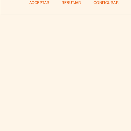
ACCEPTAR
REBUTJAR
CONFIGURAR
Pregunt
Estigues al dia
amb la nostra
newsletter.