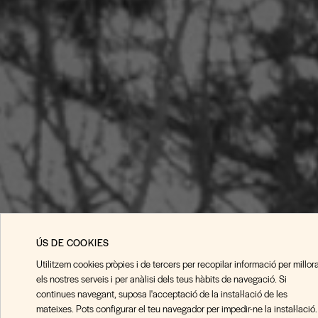
ÚS DE COOKIES
Utilitzem cookies pròpies i de tercers per recopilar informació per millor
els nostres serveis i per anàlisi dels teus hàbits de navegació. Si
continues navegant, suposa l'acceptació de la instal·lació de les
mateixes. Pots configurar el teu navegador per impedir-ne la instal·lació.