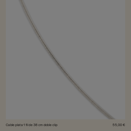
Cable plata 1 fil de 38 cm doble clip
55,00 €