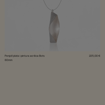
Penjoll plata i pintura acrílica Bots
225,00 €
60mm